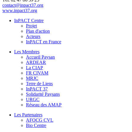
contact@inpact37.org
www.inpact37.org
InPACT Centre
Projet
Plan d'action
Acteurs
InPACT en France
Les Membres
Accueil Paysan
ARDEAR
La CIAP
FR CIVAM
MRJC
Terre de Liens
InPACT 37
Solidarité Paysans
URGC
Réseau des AMAP
Les Partenaires
AFOCG CVL
Bio Centre