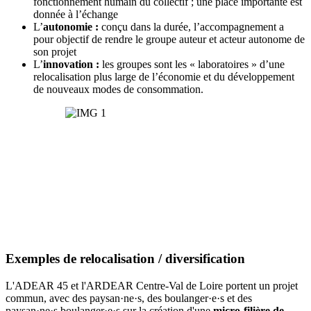
fonctionnement humain du collectif ; une place importante est
donnée à l’échange
L’
autonomie :
conçu dans la durée, l’accompagnement a
pour objectif de rendre le groupe auteur et acteur autonome de
son projet
L’
innovation :
les groupes sont les « laboratoires » d’une
relocalisation plus large de l’économie et du développement
de nouveaux modes de consommation.
Exemples de relocalisation / diversification
L'ADEAR 45 et l'ARDEAR Centre-Val de Loire portent un projet
commun, avec des paysan·ne·s, des boulanger·e·s et des
paysan·ne·s boulanger·e·s sur la création d'une
micro-filière de