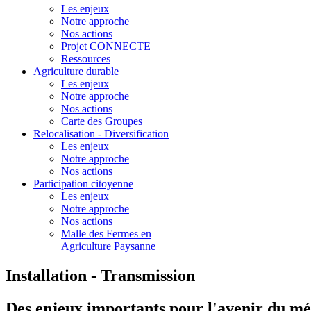
Les enjeux
Notre approche
Nos actions
Projet CONNECTE
Ressources
Agriculture durable
Les enjeux
Notre approche
Nos actions
Carte des Groupes
Relocalisation - Diversification
Les enjeux
Notre approche
Nos actions
Participation citoyenne
Les enjeux
Notre approche
Nos actions
Malle des Fermes en
Agriculture Paysanne
Installation - Transmission
Des enjeux importants pour l'avenir du mé