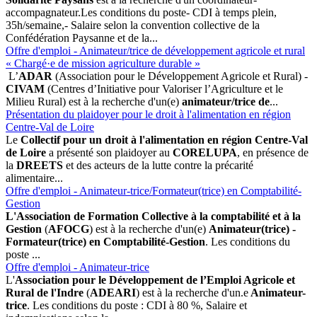
accompagnateur.Les conditions du poste- CDI à temps plein,
35h/semaine,- Salaire selon la convention collective de la
Confédération Paysanne et de la...
Offre d'emploi - Animateur/trice de développement agricole et rural
« Chargé·e de mission agriculture durable »
L’
ADAR
(Association pour le Développement Agricole et Rural) -
CIVAM
(Centres d’Initiative pour Valoriser l’Agriculture et le
Milieu Rural) est à la recherche d'un(e)
animateur/trice de
...
Présentation du plaidoyer pour le droit à l'alimentation en région
Centre-Val de Loire
Le
Collectif pour un droit à l'alimentation en région Centre-Val
de Loire
a présenté son plaidoyer au
CORELUPA
, en présence de
la
DREETS
et des acteurs de la lutte contre la précarité
alimentaire...
Offre d'emploi - Animateur-trice/Formateur(trice) en Comptabilité-
Gestion
L'Association de Formation Collective à la comptabilité et à la
Gestion
(
AFOCG
) est à la recherche d'un(e)
Animateur(trice) -
Formateur(trice) en Comptabilité-Gestion
. Les conditions du
poste ...
Offre d'emploi - Animateur-trice
L'
Association pour le Développement de l’Emploi Agricole et
Rural de l'Indre
(
ADEARI
) est à la recherche d'un.e
Animateur-
trice
. Les conditions du poste : CDI à 80 %, Salaire et