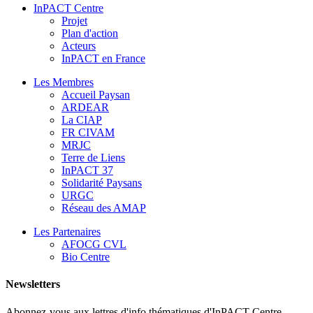
InPACT Centre
Projet
Plan d'action
Acteurs
InPACT en France
Les Membres
Accueil Paysan
ARDEAR
La CIAP
FR CIVAM
MRJC
Terre de Liens
InPACT 37
Solidarité Paysans
URGC
Réseau des AMAP
Les Partenaires
AFOCG CVL
Bio Centre
Newsletters
Abonnez-vous aux lettres d'info thématiques d'InPACT Centre