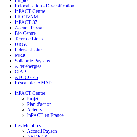
Emploi
Relocalisation - Diversification
InPACT Centre
FR CIVAM
InPACT 37
Accueil Paysan
Bio Centre
Terre de Liens
URGC
Indre-et-Loire
MRJC
Solidarité Paysans
Alter'énergies
CIAP
AFOCG 45
Réseau des AMAP
InPACT Centre
Projet
Plan d'action
Acteurs
InPACT en France
Les Membres
Accueil Paysan
ARDEAR