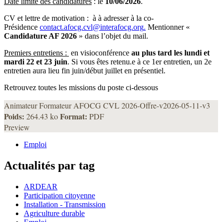
Date limite des candidatures
: le
10/06/2026
.
CV et lettre de motivation : à à adresser à la co-
Présidence
contact.afocg.cvl@interafocg.org
.
Mentionner «
Candidature AF 2026
» dans l’objet du mail.
Premiers entretiens :
en visioconférence
au plus tard les lundi et
mardi 22 et 23 juin
. Si vous êtes retenu.e à ce 1er entretien, un 2e
entretien aura lieu fin juin/début juillet en présentiel.
Retrouvez toutes les missions du poste ci-dessous
Animateur Formateur AFOCG CVL 2026-Offre-v2026-05-11-v3
Poids:
Format:
264.43 ko
PDF
Preview
Emploi
Actualités par tag
ARDEAR
Participation citoyenne
Installation - Transmission
Agriculture durable